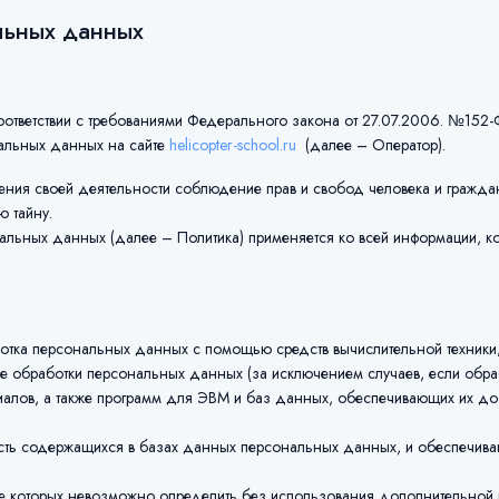
льных данных
оответствии с требованиями Федерального закона от 27.07.2006. №15
альных данных на сайте
helicopter-school.ru
(далее – Оператор).
ения своей деятельности соблюдение прав и свобод человека и гражда
ю тайну.
льных данных (далее – Политика) применяется ко всей информации, кот
отка персональных данных с помощью средств вычислительной техники
 обработки персональных данных (за исключением случаев, если обра
иалов, а также программ для ЭВМ и баз данных, обеспечивающих их дос
ь содержащихся в базах данных персональных данных, и обеспечиваю
те которых невозможно определить без использования дополнительно