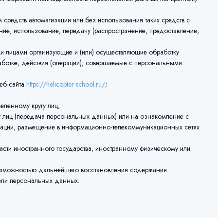
средств автоматизации или без использования таких средств с
ние, использование, передачу (распространение, предоставление,
ми лицами организующие и (или) осуществляющие обработку
ботке, действия (операции), совершаемые с персональными
еб-сайта
https://helicopter-school.ru/
;
ленному кругу лиц;
 лиц (передача персональных данных) или на ознакомление с
мации, размещение в информационно-телекоммуникационных сетях
сти иностранного государства, иностранному физическому или
возможностью дальнейшего восстановления содержания
ели персональных данных.