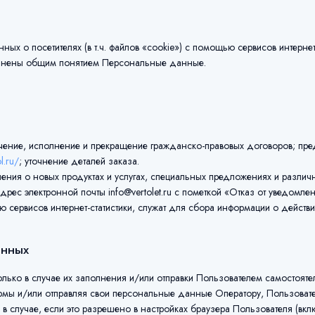
х о посетителях (в т.ч. файлов «cookie») с помощью сервисов интернет-с
динены общим понятием Персональные данные.
ние, исполнение и прекращение гражданско-правовых договоров; пред
l.ru/
; уточнение деталей заказа.
ния о новых продуктах и услугах, специальных предложениях и различн
с электронной почты info@vertolet.ru с пометкой «Отказ от уведомлен
рвисов интернет-статистики, служат для сбора информации о действиях
анных
лько в случае их заполнения и/или отправки Пользователем самостоят
рмы и/или отправляя свои персональные данные Оператору, Пользовате
 случае, если это разрешено в настройках браузера Пользователя (вкл