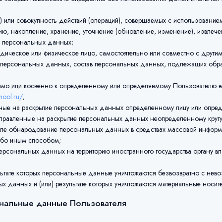
или совокупность действий (операций), совершаемых с использованием 
ю, накопление, хранение, уточнение (обновление, изменение), извлече
е персональных данных;
дическое или физическое лицо, самостоятельно или совместно с други
 персональных данных, состав персональных данных, подлежащих обра
мо или косвенно к определенному или определяемому Пользователю в
chool.ru/
;
ые на раскрытие персональных данных определенному лицу или опреде
правленные на раскрытие персональных данных неопределенному кругу
исле обнародование персональных данных в средствах массовой инфор
ибо иным способом;
сональных данных на территорию иностранного государства органу вла
льтате которых персональные данные уничтожаются безвозвратно с не
 данных и (или) результате которых уничтожаются материальные носит
ональные данные Пользователя