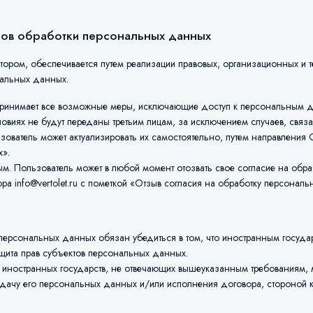
идов обработки персональных данных
ором, обеспечивается путем реализации правовых, организационных и
нальных данных.
принимает все возможные меры, исключающие доступ к персональным 
овиях не будут переданы третьим лицам, за исключением случаев, связ
зователь может актуализировать их самостоятельно, путем направления
х».
м. Пользователь может в любой момент отозвать свое согласие на обр
а info@vertolet.ru с пометкой «Отзыв согласия на обработку персонал
ерсональных данных обязан убедиться в том, что иностранным государс
щита прав субъектов персональных данных.
иностранных государств, не отвечающих вышеуказанным требованиям, м
дачу его персональных данных и/или исполнения договора, стороной к