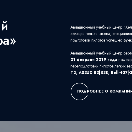
ый
Авиационный учебный центр "Хел
авиации летная школа, специализ
ра»
подготовки пилотов успешно функ
Авиационный учебный центр серт
01 февраля 2019 года
подтве
переподготовки пилотов легких ве
T2, AS350 B3|B3E, Bell-407|
ПОДРОБНЕЕ О КОМПАНИ