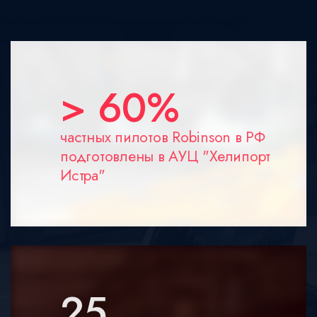
> 60%
частных пилотов Robinson в РФ
подготовлены в АУЦ "Хелипорт
Истра"
25