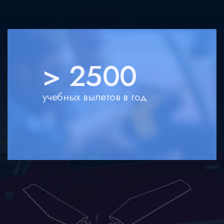
> 2500
учебных вылетов в год