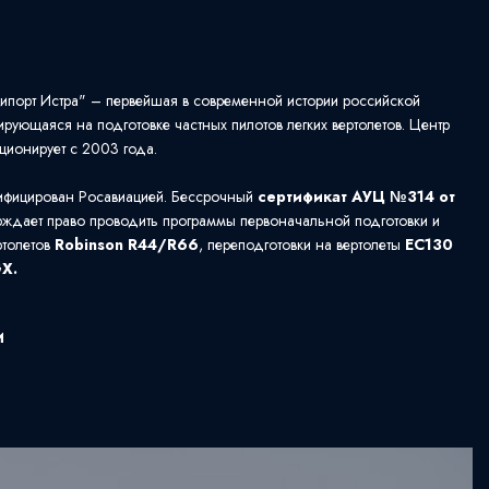
ипорт Истра" – первейшая в современной истории российской
ирующаяся на подготовке частных пилотов легких вертолетов. Центр
ционирует с 2003 года.
ифицирован Росавиацией. Бессрочный
сертификат АУЦ №314 от
рждает право проводить программы первоначальной подготовки и
ртолетов
Robinson R44/R66
, переподготовки на вертолеты
EC130
GX.
И