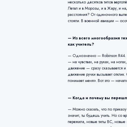
несколько десятков типов вертол
Летал и в Морозы, и в Жару, и на
расстояния? От одиночного вылет
стояли. В военной авиации — особ
— Из всего многообразия те
как учитель?
— Однозначно — Robinson R44. Эт
— на чувствах, на руках, на нога
движение — сразу сказывается и
движение ручки вызывает отклик. 
понимает меня». Вот это — начал
— Когда и почему вы перешл
— Можно сказать, что по приказу
значит, ты будешь учить. Но со в
пережила, новые типы ВС, новые 