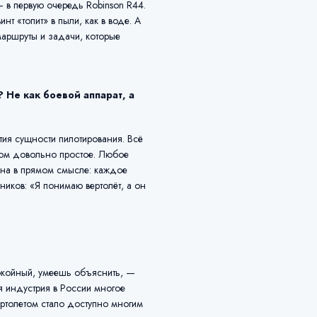
— в первую очередь Robinson R44.
т «топит» в пыли, как в воде. А
маршруты и задачи, которые
 Не как боевой аппарат, а
тия сущности пилотирования. Всё
этом довольно простое. Любое
она в прямом смысле: каждое
ников: «Я понимаю вертолёт, а он
покойный, умеешь объяснить, —
ая индустрия в России многое
ертолетом стало доступно многим