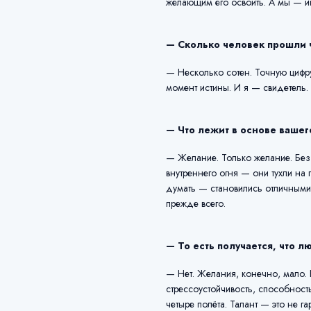
желающим его освоить. А мы — ин
— Сколько человек прошли 
— Несколько сотен. Точную цифру
момент истины. И я — свидетель.
— Что лежит в основе вашег
— Желание. Только желание. Без 
внутреннего огня — они тухли на
думать — становились отличными 
прежде всего.
— То есть получается, что л
— Нет. Желания, конечно, мало. 
стрессоустойчивость, способность
четыре полёта. Талант — это не га