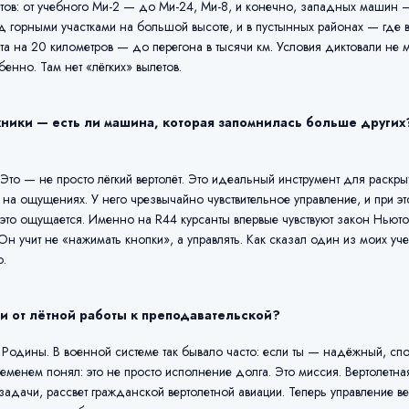
ётов: от учебного Ми-2 — до Ми-24, Ми-8, и конечно, западных машин 
д горными участками на большой высоте, и в пустынных районах — где вин
а на 20 километров — до перегона в тысячи км. Условия диктовали не 
енно. Там нет «лёгких» вылетов.
хники — есть ли машина, которая запомнилась больше других?
о — не просто лёгкий вертолёт. Это идеальный инструмент для раскры
х, на ощущениях. У него чрезвычайно чувствительное управление, и при 
 это ощущается. Именно на R44 курсанты впервые чувствуют закон Ньют
Он учит не «нажимать кнопки», а управлять. Как сказал один из моих уче
о.
и от лётной работы к преподавательской?
 Родины. В военной системе так бывало часто: если ты — надёжный, с
ременем понял: это не просто исполнение долга. Это миссия. Вертолетн
задачи, рассвет гражданской вертолетной авиации. Теперь управление в