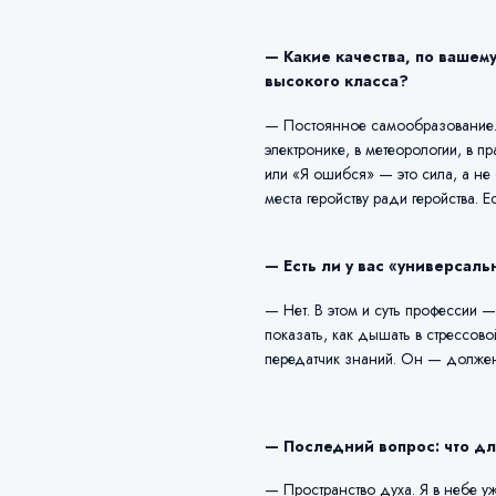
— Какие качества, по вашем
высокого класса?
— Постоянное самообразование. В
электронике, в метеорологии, в п
или «Я ошибся» — это сила, а не
места геройству ради геройства. Е
— Есть ли у вас «универсаль
— Нет. В этом и суть профессии
показать, как дышать в стрессово
передатчик знаний. Он — должен 
— Последний вопрос: что дл
— Пространство духа. Я в небе уж