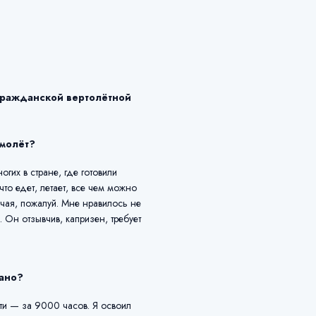
 гражданской вертолётной
амолёт?
гих в стране, где готовили
что едет, летает, все чем можно
лучая, пожалуй. Мне нравилось не
. Он отзывчив, капризен, требует
тано?
ти — за 9000 часов. Я освоил