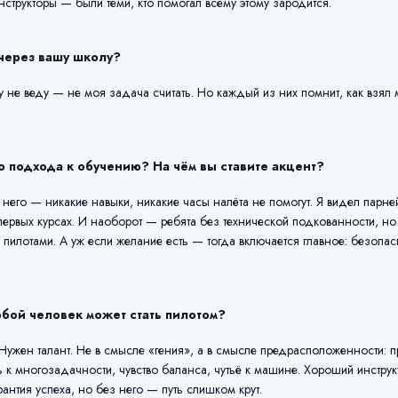
структоры — были теми, кто помогал всему этому зародится.
через вашу школу?
 не веду — не моя задача считать. Но каждый из них помнит, как взял
о подхода к обучению? На чём вы ставите акцент?
него — никакие навыки, никакие часы налёта не помогут. Я видел парне
 первых курсах. И наоборот — ребята без технической подкованности, но
пилотами. А уж если желание есть — тогда включается главное: безопас
юбой человек может стать пилотом?
Нужен талант. Не в смысле «гения», а в смысле предрасположенности: 
 к многозадачности, чувство баланса, чутьё к машине. Хороший инструкт
рантия успеха, но без него — путь слишком крут.