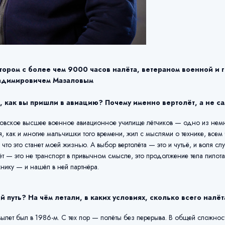
тором с более чем 9000 часов налёта, ветераном военной и
адимировичем Мазаловым
как вы пришли в авиацию? Почему именно вертолёт, а не с
товское высшее военное авиационное училище лётчиков — одно из немно
 я, как и многие мальчишки того времени, жил с мыслями о технике, всем 
 что это станет моей жизнью. А выбор вертолёта — это и чутьё, и воля с
олёт — это не транспорт в привычном смысле, это продолжение тела пилота
хнику — и нашёл в ней партнёра.
 путь? На чём летали, в каких условиях, сколько всего налё
ылет был в 1986-м. С тех пор — полёты без перерыва. В общей сложнос