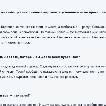
у мнению, делают пилота вертолета успешным — не просто л
ертолётная техника не стоит на месте, а требования — растут. Сегодн
равовом поле, в психологии. Но главный залог — это внутренняя дисципл
 слабость. И опять же — безопасность. Она не в конце списка. Она нач
сть — ответственность.
ный совет», который вы даёте всем курсантам?
 — индивидуальный подход. Одному нужно объяснить физику полёта — и
й ситуации. Третий вообще не нуждается в словах — ему достаточно почу
увидеть в курсанте потенциал и помочь его раскрыть.
я вас — авиация?
е несколько десятков лет. И могу сказать одно: если вы не любите это