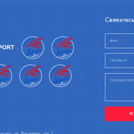
Свяжитесь
О
ково, ул. Вишнёвая, стр.1