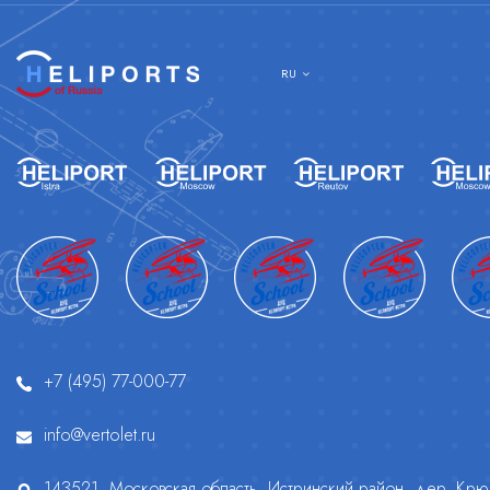
RU
+7 (495) 77-000-77
info@vertolet.ru
143521, Московская область, Истринский район, дер. Крюч