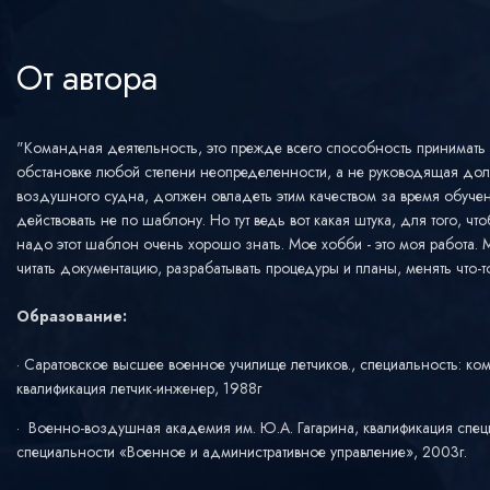
От автора
"Командная деятельность, это прежде всего способность принимать
обстановке любой степени неопределенности, а не руководящая до
воздушного судна, должен овладеть этим качеством за время обучени
действовать не по шаблону. Но тут ведь вот какая штука, для того, ч
надо этот шаблон очень хорошо знать. Мое хобби - это моя работа.
читать документацию, разрабатывать процедуры и планы, менять что-т
Образование:
Саратовское высшее военное училище летчиков., специальность: ком
квалификация летчик-инженер, 1988г
Военно-воздушная академия им. Ю.А. Гагарина, квалификация специ
специальности «Военное и административное управление», 2003г.