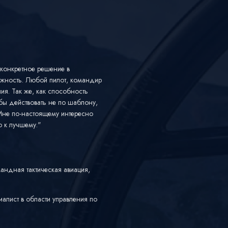
 конкретное решение в
лжность. Любой пилот, командир
я. Так же, как способность
тобы действовать не по шаблону,
 Мне по-настоящему интересно
о к лучшему."
андная тактическая авиация,
алист в области управления по