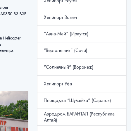
Хелипорт Реутов
лота
) AS350 B3|B3E
Хелипорт Волен
"Авиа-Май" (Иркутск)
 Helicopter
ю
"Вертолетчик" (Сочи)
воляющие
"Солнечный" (Воронеж)
Хелипорт Уфа
Площадка "Шумейка" (Саратов)
Аэродром БАРАНТАЛ (Республика
Алтай)