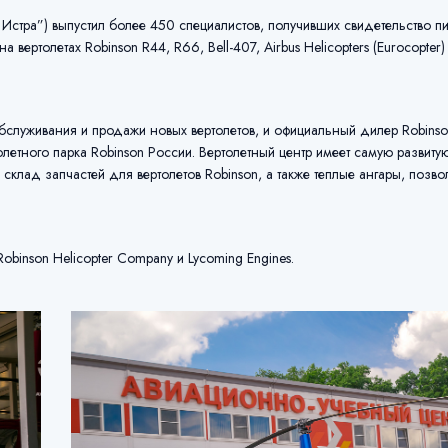
стра”) выпустил более 450 специалистов, получивших свидетельство пи
вертолетах Robinson R44, R66, Bell-407, Airbus Helicopters (Eurocopter
бслуживания и продажи новых вертолетов, и официальный дилер Robinson
летного парка Robinson России. Вертолетный центр имеет самую развиту
и склад запчастей для вертолетов Robinson, а также теплые ангары, поз
Robinson Helicopter Company и Lycoming Engines.