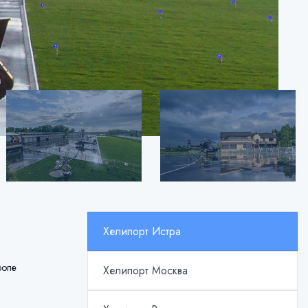
Хелипорт Истра
ропе
Хелипорт Москва