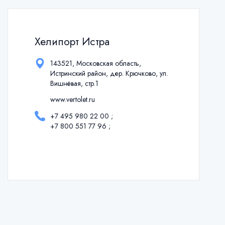
Хелипорт Истра
143521, Московская область,
Истринский район, дер. Крючково, ул.
Вишнёвая, стр.1
www.vertolet.ru
+7 495 980 22 00
;
+7 800 551 77 96
;