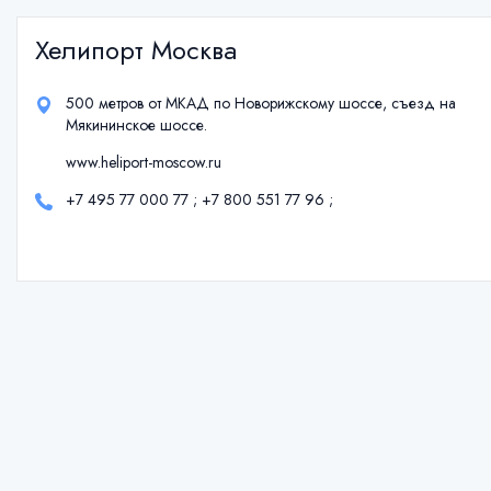
Хелипорт Москва
500 метров от МКАД по Новорижскому шоссе, съезд на
Мякининское шоссе.
www.heliport-moscow.ru
+7 495 77 000 77
;
+7 800 551 77 96
;