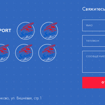
Свяжитесь
О
ково, ул. Вишнёвая, стр.1