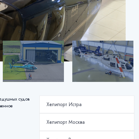
оздушных судов
Хелипорт Истра
твенное
Хелипорт Москва