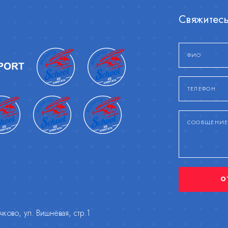
Свяжитесь
О
ково, ул. Вишнёвая, стр.1