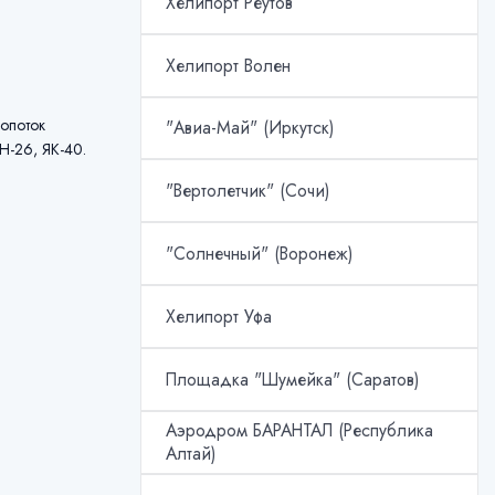
Хелипорт Реутов
Хелипорт Волен
ропоток
"Авиа-Май" (Иркутск)
Н-26, ЯК-40.
"Вертолетчик" (Сочи)
"Солнечный" (Воронеж)
Хелипорт Уфа
Площадка "Шумейка" (Саратов)
Аэродром БАРАНТАЛ (Республика
Алтай)