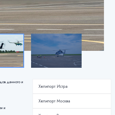
удов данного и
Хелипорт Истра
Хелипорт Москва
ии и