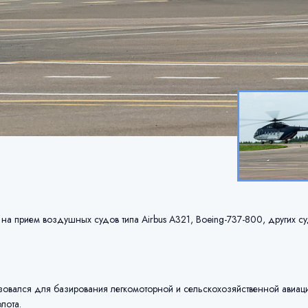
на прием воздушных судов типа Airbus А321, Boeing-737-800, других с
льзовался для базирования легкомоторной и сельскохозяйственной авиац
лота.